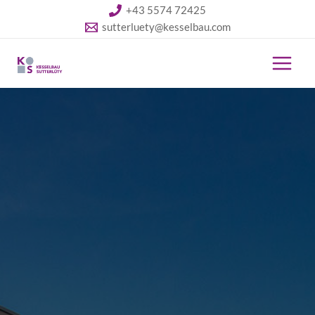
+43 5574 72425
sutterluety@kesselbau.com