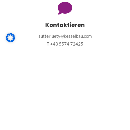
Kontaktieren
sutterluety@kesselbau.com
T
+43 5574 72425
F +43 5574 72425-40
Kesselbau Sutterlüty GmbH
Neulandstr. 36
6971 Hard
Österreich
T:
+43 5574 72425